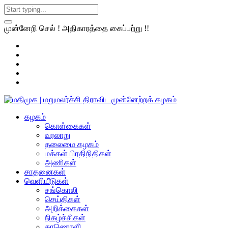
முன்னேறி செல் ! அதிகாரத்தை கைப்பற்று !!
கழகம்
கொள்கைகள்
வரலாறு
தலைமை கழகம்
மக்கள் பிரதிநிதிகள்
அணிகள்
சாதனைகள்
வெளியீடுகள்
சங்கொலி
செய்திகள்
அறிக்கைகள்
நிகழ்ச்சிகள்
காணொளி